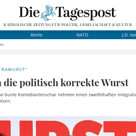
KATHOLISCHE ZEITUNG FÜR POLITIK, GESELLSCHAFT & KULTUR
Rente
NATO
J.D. Va
ino
XTRAWURST“
 die politisch korrekte Wurst
ne bunte Komödiantenschar nehmen einen zweifelhaften Integrati
Korn.