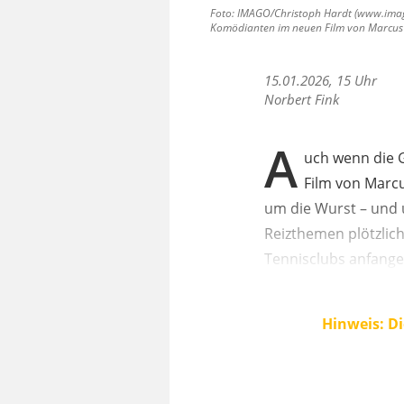
Foto: IMAGO/Christoph Hardt (www.imago-
Komödianten im neuen Film von Marcus 
15.01.2026, 15 Uhr
Norbert Fink
A
uch wenn die G
Film von Marcu
um die Wurst – und u
Reizthemen plötzlic
Tennisclubs anfang
Hinweis: Di