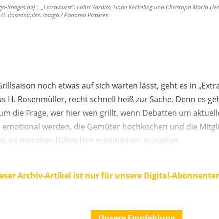
images.de) | „Extrawurst“: Fahri Yardim, Hape Kerkeling und Christoph Maria Herbst
H. Rosenmüller. Imago / Panama Pictures
rillsaison noch etwas auf sich warten lässt, geht es in „Ex
s H. Rosenmüller, recht schnell heiß zur Sache. Denn es ge
m die Frage, wer hier wen grillt, wenn Debatten um aktuelle
h emotional werden, die Gemüter hochkochen und die Mitgli
en, so manches Hühnchen miteinander zu rupfen.
eser Archiv-Artikel ist nur für unsere Digital-Abonnente
Unsere Empfehlung