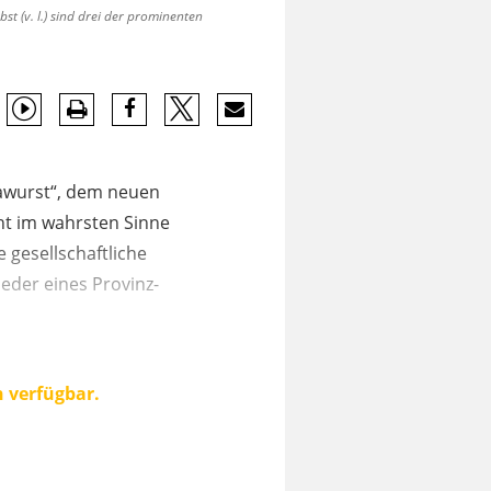
 (v. l.) sind drei der prominenten
trawurst“, dem neuen
ht im wahrsten Sinne
 gesellschaftliche
eder eines Provinz-
n verfügbar.