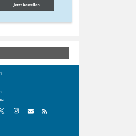
Jetzt bestellen
T
m
utz