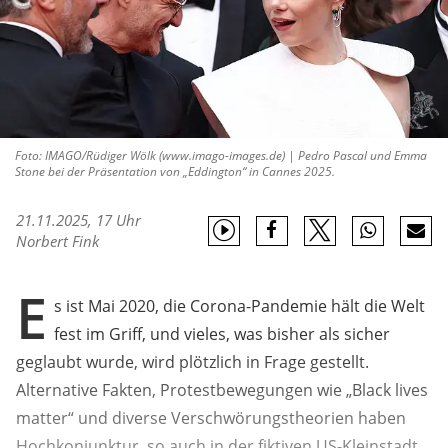
Foto: IMAGO/Rüdiger Wölk (www.imago-images.de) | Pedro Pascal und Emma
Stone bei der Präsentation von „Eddington“ in Cannes 2025.
21.11.2025, 17 Uhr
Norbert Fink
E
s ist Mai 2020, die Corona-Pandemie hält die Welt
fest im Griff, und vieles, was bisher als sicher
geglaubt wurde, wird plötzlich in Frage gestellt.
Alternative Fakten, Protestbewegungen wie „Black lives
matter“ und diverse Verschwörungstheorien haben
Hochkonjunktur, so auch in der fiktiven US-Kleinstadt