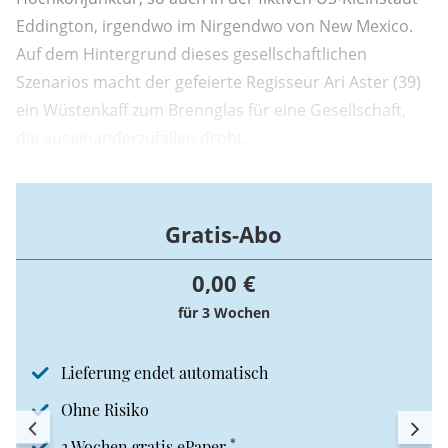
Eddington, irgendwo im Nirgendwo von New Mexico.
Auf dem Hintergrund dieses gesellschaftlichen
Szenarios macht der gefeierte Regisseur Ari Aster (39)
ein Wüstenkaff zum Brennglas für eine Gesellschaft,
die auseinanderzufallen droht.
Gratis-Abo
0,00 €
für 3 Wochen
Lieferung endet automatisch
Ohne Risiko
*
3 Wochen gratis ePaper