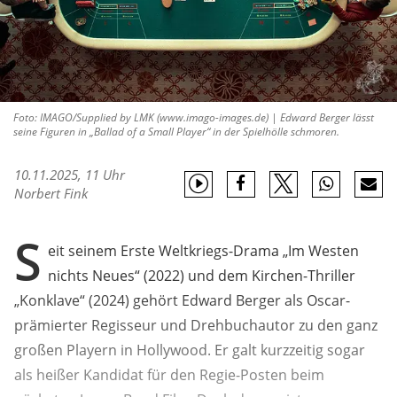
Foto: IMAGO/Supplied by LMK (www.imago-images.de) | Edward Berger lässt
seine Figuren in „Ballad of a Small Player“ in der Spielhölle schmoren.
10.11.2025, 11 Uhr
Norbert Fink
S
eit seinem Erste Weltkriegs-Drama „Im Westen
nichts Neues“ (2022) und dem Kirchen-Thriller
„Konklave“ (2024) gehört Edward Berger als Oscar-
prämierter Regisseur und Drehbuchautor zu den ganz
großen Playern in Hollywood. Er galt kurzzeitig sogar
als heißer Kandidat für den Regie-Posten beim