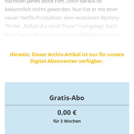
nächsten James Bond Film. Doch daraus ist
bekanntlich nichts geworden. Nun hat er mit einer
neuen Netflix-Produktion, dem exzessiven Mystery-
Thriller „Ballad of a small Player“ nachgelegt. Nach
einer kurzen Kinoauswertung im Oktober kann man
sich Bergers bunten Bilderrausch mittlerweile auch bei
Netflix anschauen. Doch kann er mit seinem neuesten
Hinweis: Dieser Archiv-Artikel ist nur für unsere
Werk an die großen Erfolge seiner beiden
Digital-Abonnenten verfügbar.
Vorgängerfilme anschließen?
Gratis-Abo
0,00 €
für 3 Wochen