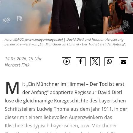
Foto: IMAGO (www.imago-images.de) | David Dietl und Hannah Herzsprung
bei der Premiere von „Ein Münchner im Himmel - Der Tod ist erst der Anfang“.
14.05.2026, 19 Uhr
Norbert Fink
M
it „Ein Münchner im Himmel – Der Tod ist erst
der Anfang“ adaptierte Regisseur David Dietl
lose die gleichnamige Kurzgeschichte des bayerischen
Schriftstellers Ludwig Thoma aus dem Jahr 1911, in der
dieser mit einem liebevollen Augenzwinkern das
Klischee des typisch bayerischen, bzw. Münchener