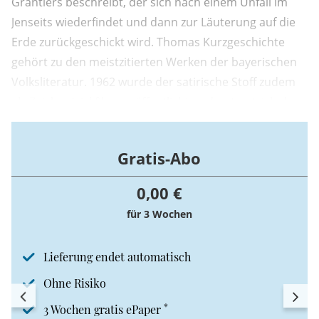
Grantlers beschreibt, der sich nach einem Unfall im
Jenseits wiederfindet und dann zur Läuterung auf die
Erde zurückgeschickt wird. Thomas Kurzgeschichte
gehört zu den meistzitierten Werken der bayerischen
Volksliteratur. 1962 wurde der satirische Stoff zudem
als Zeichentrickfilm veröffentlicht und unterstrich den
Kultstatus der humorvollen Geschichte über ein
bayerisches Original und seinen Aufenthalt im Himmel.
Gratis-Abo
0,00 €
für 3 Wochen
Lieferung endet automatisch
Ohne Risiko
*
3 Wochen gratis ePaper