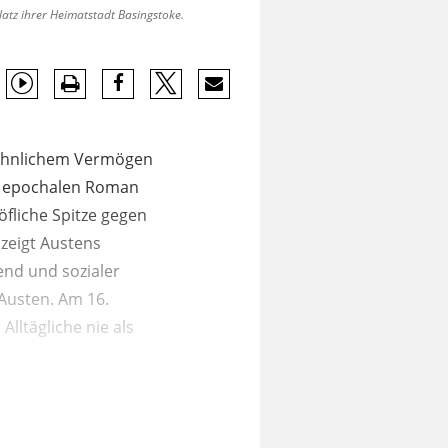
latz ihrer Heimatstadt Basingstoke.
nsehnlichem Vermögen
em epochalen Roman
öfliche Spitze gegen
zeigt Austens
end und sozialer
Austen. Am 16.
Alltägliche nie als