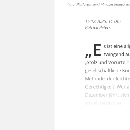
Foto: Nils Jorgensen / i-Images (imago 
16.12.2025, 11 Uhr
Patrick Peters
„E
s ist eine 
zwingend au
„Stolz und Vorurteil
gesellschaftliche K
Methode: der leichte
Gerechtigkeit. Wer 
Dezember jährt sich d
trivial betrachtet.