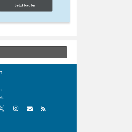
Jetzt kaufen
T
m
utz