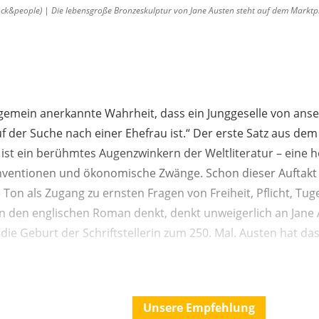
stock&people) | Die lebensgroße Bronzeskulptur von Jane Austen steht auf dem Marktp
allgemein anerkannte Wahrheit, dass ein Junggeselle von a
f der Suche nach einer Ehefrau ist.“ Der erste Satz aus d
“ ist ein berühmtes Augenzwinkern der Weltliteratur – eine h
onventionen und ökonomische Zwänge. Schon dieser Auftakt 
 Ton als Zugang zu ernsten Fragen von Freiheit, Pflicht, Tug
an den englischen Roman denkt, denkt unweigerlich an Jane 
ie Geburt der Schriftstellerin zum 250. Mal. Austen hat das 
Unsere Empfehlung