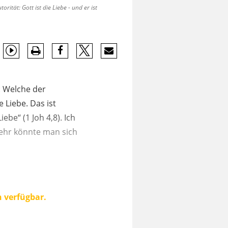
tät: Gott ist die Liebe - und er ist
: Welche der
 Liebe. Das ist
ebe“ (1 Joh 4,8). Ich
ehr könnte man sich
n verfügbar.