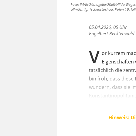
Foto: IMAGO/imageBROKER/Hilda Weges (ww
allmächtig. Tschenstochau, Polen 19. Jul
05.04.2026, 05 Uhr
Engelbert Recktenwald
V
or kurzem mach
Eigenschaften G
tatsächlich die zentr
bin froh, dass dies
wundern, dass sie i
Konstantinopolitani
Hinweis: Di