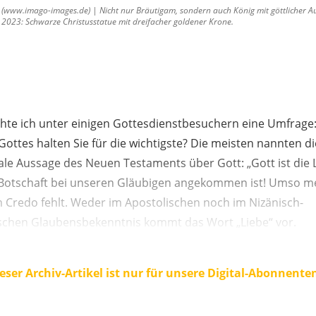
w.imago-images.de) | Nicht nur Bräutigam, sondern auch König mit göttlicher Autori
i 2023: Schwarze Christusstatue mit dreifacher goldener Krone.
te ich unter einigen Gottesdienstbesuchern eine Umfrage
ottes halten Sie für die wichtigste? Die meisten nannten die
ale Aussage des Neuen Testaments über Gott: „Gott ist die Li
e Botschaft bei unseren Gläubigen angekommen ist! Umso m
m Credo fehlt. Weder im Apostolischen noch im Nizänisch-
schen Glaubensbekenntnis kommt das Wort „Liebe“ vor.
eser Archiv-Artikel ist nur für unsere Digital-Abonnente