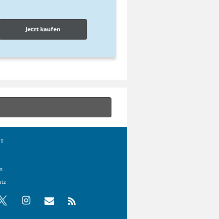
Jetzt kaufen
T
m
utz