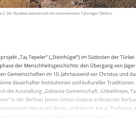
de C. Der Rundbau beeindruckt mit monumentalen T-förmigen Pfeilern.
rojekt „Taş Tepeler“ („Steinhügel“) im Südosten der Türkei r
lphase der Menschheitsgeschichte: den Übergang von Jäge
en Gemeinschaften im 10. Jahrtausend vor Christus und da
m Sinne dauerhafter Institutionen und kultureller Traditionen
h die Ausstellung „Gebaute Gemeinschaft. Göbeklitepe, Ta
ren“ in der Berliner James-Simon-Galerie erläuterten Barba
erasiatischen Museums Berlin, und Necmi Karul, Professor a
nator des Forschungsprojekts, die grundlegenden ...