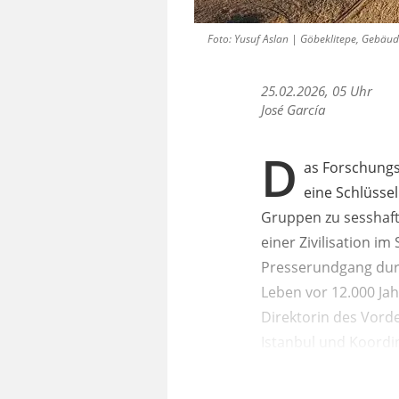
Foto: Yusuf Aslan | Göbeklitepe, Gebäu
25.02.2026, 05 Uhr
José García
D
as Forschungsp
eine Schlüsse
Gruppen zu sesshaft
einer Zivilisation i
Presserundgang durc
Leben vor 12.000 Jah
Direktorin des Vord
Istanbul und Koordi