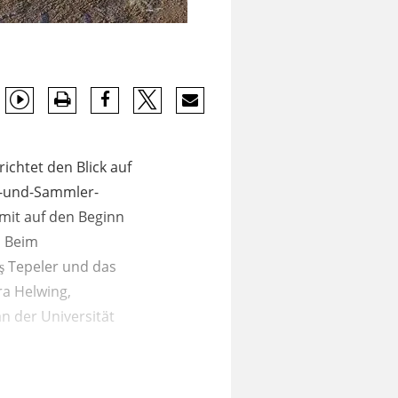
ichtet den Blick auf
r-und-Sammler-
mit auf den Beginn
. Beim
ş Tepeler und das
ra Helwing,
n der Universität