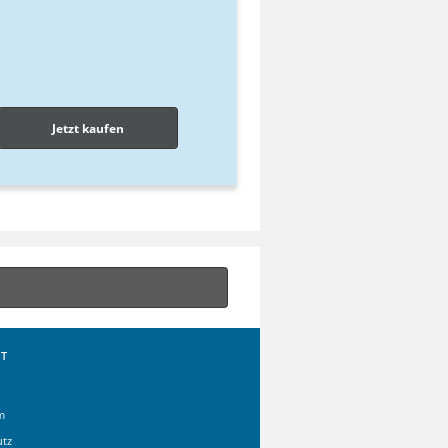
Jetzt kaufen
T
m
utz