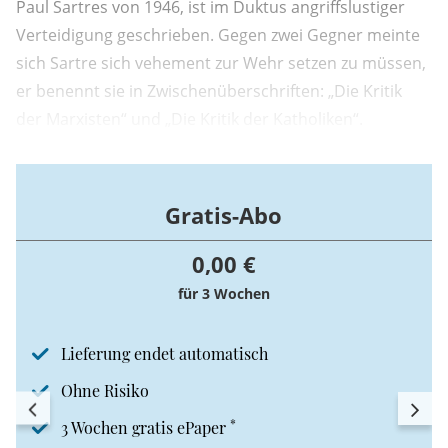
Paul Sartres von 1946, ist im Duktus angriffslustiger
Verteidigung geschrieben. Gegen zwei Gegner meinte
sich Sartre sich vehement zur Wehr setzen zu müssen,
er benennt sie in Zwischenüberschriften: „Die Kritik
der Marxisten“ und „Die Kritik der Katholiken“.
Gratis-Abo
0,00 €
für 3 Wochen
Lieferung endet automatisch
Ohne Risiko
*
3 Wochen gratis ePaper