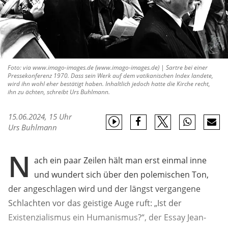
Foto: via www.imago-images.de (www.imago-images.de) | Sartre bei einer
Pressekonferenz 1970. Dass sein Werk auf dem vatikanischen Index landete,
wird ihn wohl eher bestätigt haben. Inhaltlich jedoch hatte die Kirche recht,
ihn zu ächten, schreibt Urs Buhlmann.
15.06.2024, 15 Uhr
Urs Buhlmann
N
ach ein paar Zeilen hält man erst einmal inne
und wundert sich über den polemischen Ton,
der angeschlagen wird und der längst vergangene
Schlachten vor das geistige Auge ruft: „Ist der
Existenzialismus ein Humanismus?“, der Essay Jean-