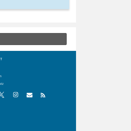
T
m
utz