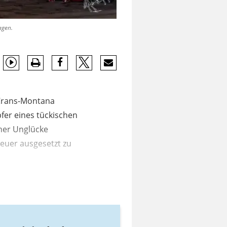
agen.
t Crans-Montana
pfer eines tückischen
her Unglücke
Feuer ausgesetzt zu