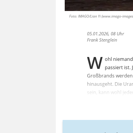
Foto: IMAGO/Lian Yi (www.imago-images.
05.01.2026, 08 Uhr
Frank Stenglein
W
ohl niemande
passiert ist
Großbrands werden –
hinausgeht. Die Uran
sein, kann wohl jed