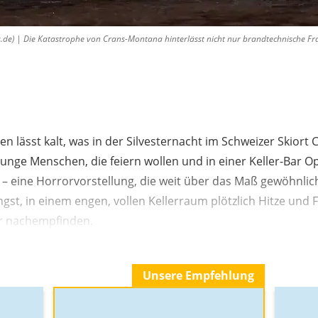
de) | Die Katastrophe von Crans-Montana hinterlässt nicht nur brandtechnische Fr
n lässt kalt, was in der Silvesternacht im Schweizer Skior
. Junge Menschen, die feiern wollen und in einer Keller-Bar O
 eine Horrorvorstellung, die weit über das Maß gewöhnlic
gst, in einem engen, vollen Kellerraum plötzlich Hitze und 
er nachempfinden.
Unsere Empfehlung