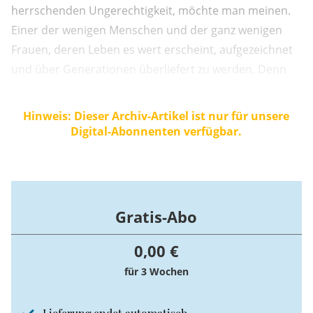
herrschenden Ungerechtigkeit, möchte man meinen.
Einer der wenigen Menschen und der ganz wenigen
Frauen, deren Leben es wert erscheint, aufgezeichnet
und über Generationen überliefert zu werden. Denn
dies dürfen wir uns bis heute vor Augen halten: In die
Spalten der Geschichtsbücher schaffen es nur sehr,
Hinweis: Dieser Archiv-Artikel ist nur für unsere
sehr wenige, während das Gros der Menschheit unter
Digital-Abonnenten verfügbar.
dem Begriff „das Volk“ firmiert.
Gratis-Abo
0,00 €
für 3 Wochen