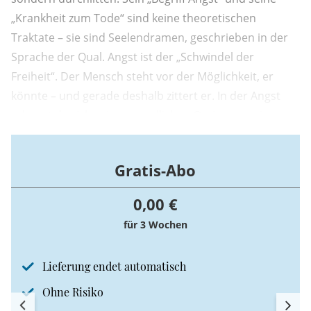
„Krankheit zum Tode“ sind keine theoretischen
Traktate – sie sind Seelendramen, geschrieben in der
Sprache der Qual. Angst ist der „Schwindel der
Freiheit“. Der Mensch steht vor der Möglichkeit, er
könnte – und gerade deshalb zittert er. In der Angst
erkennt das Ich seine unendlichen Optionen, sein
Können, sein Müssen – und seine Ohnmacht.
Gratis-Abo
0,00 €
für 3 Wochen
Lieferung endet automatisch
Ohne Risiko