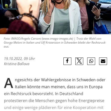
Foto: IMAGO/Angelo Carconi (www.imago-images.de) | Trotz der Wahl von
Giorga Meloni in Italien und Ulf Kristersson in Schweden bleibt der Rechtsruck
aus.
19.10.2022, 09 Uhr
Kristina Ballova
A
ngesichts der Wahlergebnisse in Schweden oder
Italien könnte man meinen, dass uns in Europa
ein Rechtsruck bevorsteht. In Deutschland
protestieren die Menschen gegen hohe Energiepreise
und einige wenige plädieren für eine Kooperation mit