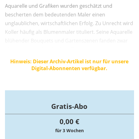
Aquarelle und Grafiken wurden geschätzt und
bescherten dem bedeutenden Maler einen
unglaublichen, wirtschaftlichen Erfolg. Zu Unrecht wird
Koller häufig als Blumenmaler tituliert. Seine Aquarelle
blühender Bouquets und Gartenszenen fanden zwar
ohne Umwege den direkten Zugang zum
Publikumsgeschmack.
Hinweis: Dieser Archiv-Artikel ist nur für unsere
Digital-Abonnenten verfügbar.
Gratis-Abo
0,00 €
für 3 Wochen