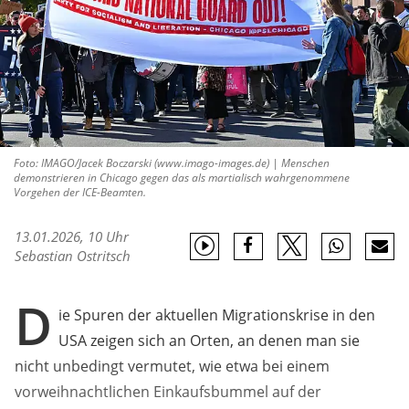
Foto: IMAGO/Jacek Boczarski (www.imago-images.de) | Menschen
demonstrieren in Chicago gegen das als martialisch wahrgenommene
Vorgehen der ICE-Beamten.
13.01.2026, 10 Uhr
Sebastian Ostritsch
D
ie Spuren der aktuellen Migrationskrise in den
USA zeigen sich an Orten, an denen man sie
nicht unbedingt vermutet, wie etwa bei einem
vorweihnachtlichen Einkaufsbummel auf der