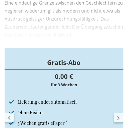
Eine eindeutige Grenze zwischen den Geschlechtern zu
negieren wiederum gilt als modern und nicht etwa als
Ausdruck geistiger Unzurechnungsfähigkeit. Das
Zauberwort lautet genderfluid: Der Übergang zwischen
den Geschlechtern sei fließend.
Gratis-Abo
0,00 €
für 3 Wochen
Lieferung endet automatisch
Ohne Risiko
*
3 Wochen gratis ePaper