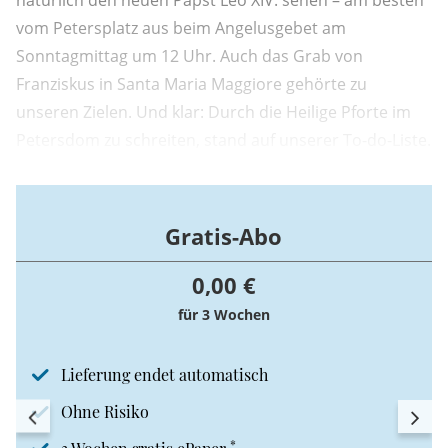
natürlich den neuen Papst Leo XIV. sehen – am besten
vom Petersplatz aus beim Angelusgebet am
Sonntagmittag um 12 Uhr. Auch das Grab von
Franziskus in Santa Maria Maggiore gehörte zu
unseren Zielen. Und klar: Durch die Heilige Pforte im
Petersdom zu schreiten, stand auf unserer To-do-Liste.
Gratis-Abo
0,00 €
für 3 Wochen
Lieferung endet automatisch
Ohne Risiko
*