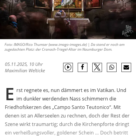
Foto: IMAGO/Rico Thumser (www.imago-images.de) | Da stand er noch am
zugedachten Platz: der Cranach-Triegel-Altar im Naumburger Dom.
05.11.2025, 10 Uhr
Maximilian Welticke
E
rst regnete es, nun dämmert es im Vatikan. Und
im dunkler werdenden Nass schimmern die
Friedhofskerzen des „Campo Santo Teutonico“. Mit
denen ist an Allerseelen zu rechnen, doch der Rest der
Szene wirkt traumartig; durch die Kirchenpforte dringt
ein verheißungsvoller, goldener Schein … Doch betritt