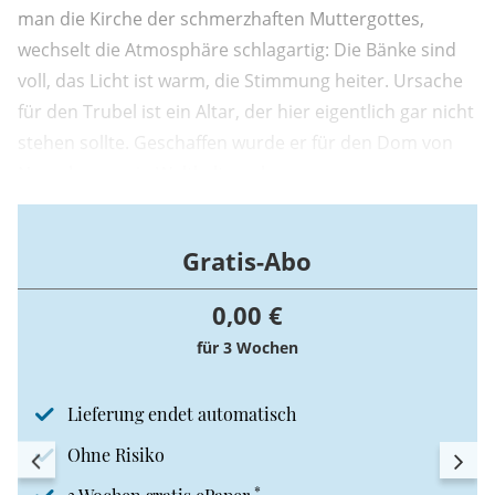
man die Kirche der schmerzhaften Muttergottes,
wechselt die Atmosphäre schlagartig: Die Bänke sind
voll, das Licht ist warm, die Stimmung heiter. Ursache
für den Trubel ist ein Altar, der hier eigentlich gar nicht
stehen sollte. Geschaffen wurde er für den Dom von
Naumburg – ein Weltkulturerbe.
Gratis-Abo
0,00 €
für 3 Wochen
Lieferung endet automatisch
Ohne Risiko
*