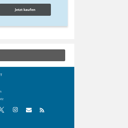
Jetzt kaufen
T
m
utz