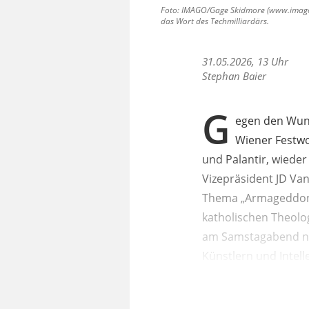
Foto: IMAGO/Gage Skidmore (www.imago-im
das Wort des Techmilliardärs.
31.05.2026, 13 Uhr
Stephan Baier
G
egen den Wuns
Wiener Festwo
und Palantir, wieder
Vizepräsident JD Va
Thema „Armageddon u
katholischen Theolo
am Samstagabend nac
Künstlern und Intell