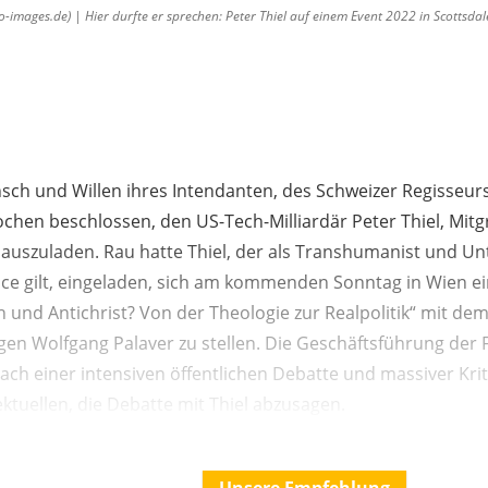
ages.de) | Hier durfte er sprechen: Peter Thiel auf einem Event 2022 in Scottsdale
ch und Willen ihres Intendanten, des Schweizer Regisseurs
chen beschlossen, den US-Tech-Milliardär Peter Thiel, Mit
 auszuladen. Rau hatte Thiel, der als Transhumanist und Un
nce gilt, eingeladen, sich am kommenden Sonntag in Wien e
nd Antichrist? Von der Theologie zur Realpolitik“ mit de
gen Wolfgang Palaver zu stellen. Die Geschäftsführung der
h einer intensiven öffentlichen Debatte und massiver Krit
ektuellen, die Debatte mit Thiel abzusagen.