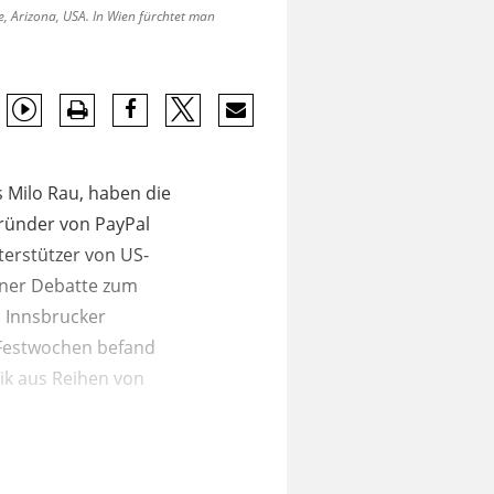
, Arizona, USA. In Wien fürchtet man
 Milo Rau, haben die
gründer von PayPal
terstützer von US-
iner Debatte zum
m Innsbrucker
 Festwochen befand
ik aus Reihen von