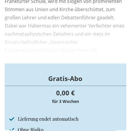
Frankfurter Schule, wird mit Elogen von prominenten
Stimmen aus Union und Kirche überschüttet, zum
großen Lehrer und edlen Debattenführer geadelt.
Dabei war Habermas ein vehementer Verfechter eines
nachmetaphysischen Zeitalters und ein stets im
Einsatz befindlicher „listenreicher
Konservatismenfahnder“ (Dieter Henrich).
Gratis-Abo
0,00 €
für 3 Wochen
Lieferung endet automatisch
Ohne Risiko