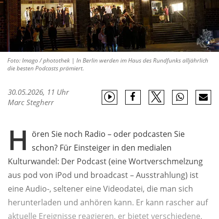
Foto: Imago / photothek | In Berlin werden im Haus des Rundfunks alljährlich
die besten Podcasts prämiert.
30.05.2026, 11 Uhr
Marc Stegherr
H
ören Sie noch Radio – oder podcasten Sie
schon? Für Einsteiger in den medialen
Kulturwandel: Der Podcast (eine Wortverschmelzung
aus pod von iPod und broadcast – Ausstrahlung) ist
eine Audio-, seltener eine Videodatei, die man sich
herunterladen und anhören kann. Er kann rascher auf
aktuelle Ereignisse reagieren, er bietet verschiedene,