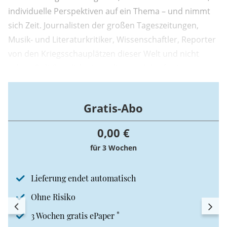
individuelle Perspektiven auf ein Thema – und nimmt
sich Zeit. Journalisten der großen Tageszeitungen,
Musik- und Literaturkritiker, Wissenschaftler, Reporter
von den Kriegsschauplätzen dieser Welt und nicht
zuletzt Politiker diskutieren live, und das fertige
Gespräch steht zum kostenfreien Abruf über
Plattformen wie Spotify, Apple und andere zur
Gratis-Abo
Verfügung.
0,00 €
für 3 Wochen
Lieferung endet automatisch
Ohne Risiko
*
3 Wochen gratis ePaper