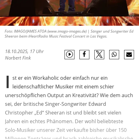
Foto: IMAGO/JAMES ATOA (www.imago-images.de) | Sänger und Songwriter Ed
Sheeran beim iHeartRadio Music Festival Concert in Las Vegas.
18.10.2025, 17 Uhr
Norbert Fink
I
st er ein Workaholic oder einfach nur ein
leidenschaftlicher Musiker mit einem schier
unerschöpflichen Output an Kreativität? Wie dem auch
sei, der britische Singer-Songwriter Edward
Christopher „Ed“ Sheeran ist und bleibt seit vielen
Jahren ein echtes Phänomen. Der wohl beliebteste
Solo-Musiker unserer Zeit verkaufte bisher über 150
Millionen Tonträger und brach zahlreiche musikalische