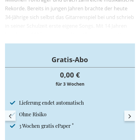
Rekorde. Bereits in jungen Jahren brachte der heute
34-Jährige sich selbst das Gitarrenspiel bei und schrieb
in seiner Schulzeit erste eigene Songs. Mit 14 Jahren
brachte er 2005 sein erstes Mini-Album heraus. Nach
der Veröffentlichung einiger weiterer Mini-Alben und
zahlreichen kleinen Club-Gigs bekam er schließlich
Gratis-Abo
2011 einen Plattenvertrag.
0,00 €
für 3 Wochen
Lieferung endet automatisch
Ohne Risiko
*
3 Wochen gratis ePaper