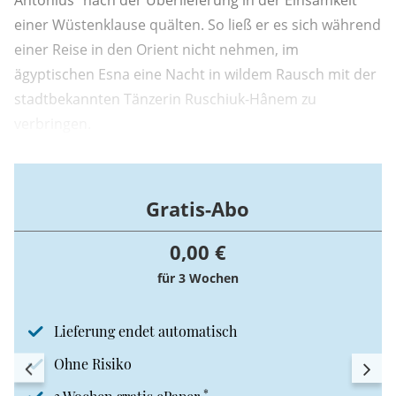
Antonius“ nach der Überlieferung in der Einsamkeit
einer Wüstenklause quälten. So ließ er es sich während
einer Reise in den Orient nicht nehmen, im
ägyptischen Esna eine Nacht in wildem Rausch mit der
stadtbekannten Tänzerin Ruschiuk-Hânem zu
verbringen.
Gratis-Abo
0,00 €
für 3 Wochen
Lieferung endet automatisch
Ohne Risiko
*