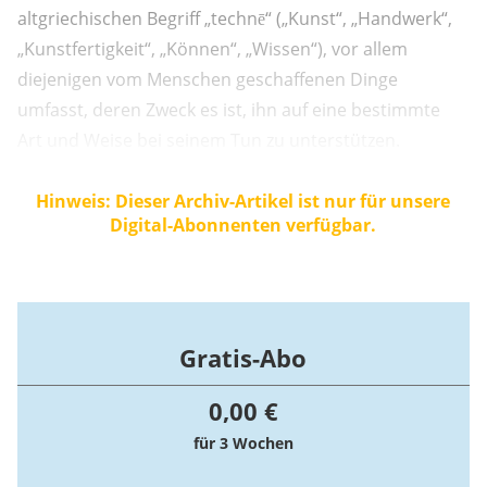
altgriechischen Begriff „technē“ („Kunst“, „Handwerk“,
„Kunstfertigkeit“, „Können“, „Wissen“), vor allem
diejenigen vom Menschen geschaffenen Dinge
umfasst, deren Zweck es ist, ihn auf eine bestimmte
Art und Weise bei seinem Tun zu unterstützen.
Hinweis: Dieser Archiv-Artikel ist nur für unsere
Digital-Abonnenten verfügbar.
Gratis-Abo
0,00 €
für 3 Wochen