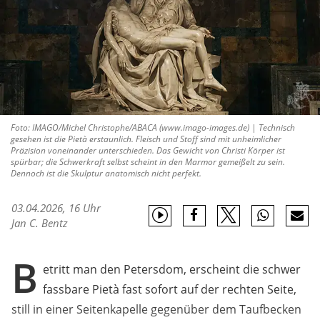
Foto: IMAGO/Michel Christophe/ABACA (www.imago-images.de) | Technisch
gesehen ist die Pietà erstaunlich. Fleisch und Stoff sind mit unheimlicher
Präzision voneinander unterschieden. Das Gewicht von Christi Körper ist
spürbar; die Schwerkraft selbst scheint in den Marmor gemeißelt zu sein.
Dennoch ist die Skulptur anatomisch nicht perfekt.
03.04.2026, 16 Uhr
Jan C. Bentz
B
etritt man den Petersdom, erscheint die schwer
fassbare Pietà fast sofort auf der rechten Seite,
still in einer Seitenkapelle gegenüber dem Taufbecken