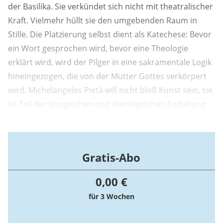
der Basilika. Sie verkündet sich nicht mit theatralischer
Kraft. Vielmehr hüllt sie den umgebenden Raum in
Stille. Die Platzierung selbst dient als Katechese: Bevor
ein Wort gesprochen wird, bevor eine Theologie
erklärt wird, wird der Pilger in eine sakramentale Logik
hineingezogen, die von der Mutter Gottes verkörpert
wird. Michelangelos Pietà will nicht bloß Kunst sein, sie
ist Teil der liturgischen und theologischen Entfaltung
der gesamten Heilsgeschichte in der großartigen
Ausführung durch den Meister Michelangelo.
Gratis-Abo
0,00 €
für 3 Wochen