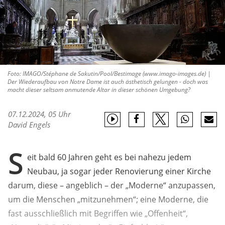
Foto: IMAGO/Stéphane de Sakutin/Pool/Bestimage (www.imago-images.de) |
Der Wiederaufbau von Notre Dame ist auch ästhetisch gelungen - doch was
macht dieser seltsam anmutende Altar in dieser schönen Umgebung?
07.12.2024, 05 Uhr
David Engels
S
eit bald 60 Jahren geht es bei nahezu jedem
Neubau, ja sogar jeder Renovierung einer Kirche
darum, diese – angeblich – der „Moderne“ anzupassen,
um die Menschen „mitzunehmen“; eine Moderne, die
fast ausschließlich mit Begriffen wie „Offenheit“,