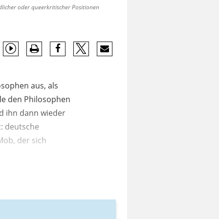
dlicher oder queerkritischer Positionen
osophen aus, als
ule den Philosophen
nd ihn dann wieder
t: deutsche
Mob, der sich