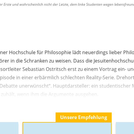
 der Erste und wahrscheinlich nicht der Letzte, dem linke Studenten wegen lebensfreun
er Hochschule für Philosophie lädt neuerdings lieber Phil
rer in die Schranken zu weisen. Dass die Jesuitenhochsch
ortleiter Sebastian Ostritsch erst zu einem Vortrag ein- u
 Episode in einer erbärmlich schlechten Reality-Serie. Drehor
„Debatte unerwünscht“. Hauptdarsteller: ein studentischer 
 zuhält, wenn ihm die Argumente ausgehen.
Unsere Empfehlung