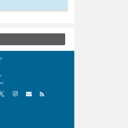
T
m
utz