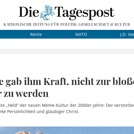
KATHOLISCHE ZEITUNG FÜR POLITIK, GESELLSCHAFT & KULTUR
Rente
NATO
J.D. Va
 gab ihm Kraft, nicht zur blo
r zu werden
ste „Held“ der neuen Meme-Kultur der 2000er-Jahre: Der verstorb
rke Persönlichkeit und gläubiger Christ.