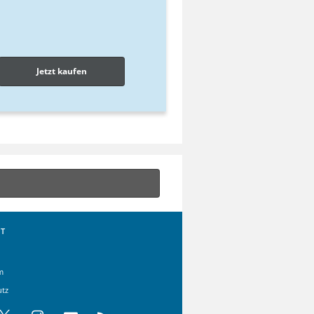
Jetzt kaufen
T
m
utz