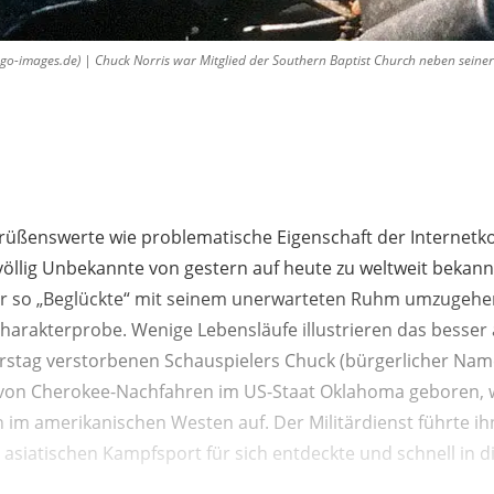
images.de) | Chuck Norris war Mitglied der Southern Baptist Church neben seiner s
rüßenswerte wie problematische Eigenschaft der Internetk
 völlig Unbekannte von gestern auf heute zu weltweit beka
er so „Beglückte“ mit seinem unerwarteten Ruhm umzugehen 
harakterprobe. Wenige Lebensläufe illustrieren das besser 
tag verstorbenen Schauspielers Chuck (bürgerlicher Name 
e von Cherokee-Nachfahren im US-Staat Oklahoma geboren, 
 im amerikanischen Westen auf. Der Militärdienst führte i
asiatischen Kampfsport für sich entdeckte und schnell in d