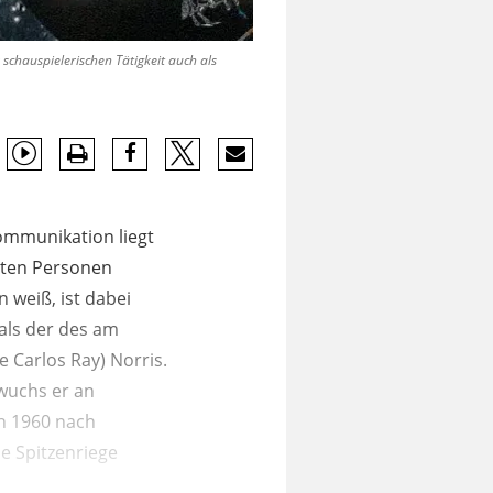
chauspielerischen Tätigkeit auch als
ommunikation liegt
nnten Personen
weiß, ist dabei
als der des am
Carlos Ray) Norris.
wuchs er an
hn 1960 nach
ie Spitzenriege