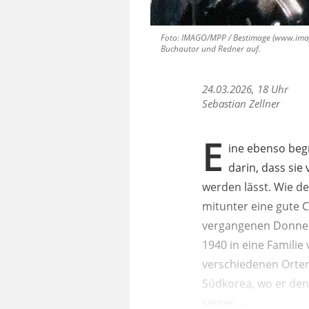
Foto: IMAGO/MPP / Bestimage (www.imago-
Buchautor und Redner auf.
24.03.2026, 18 Uhr
Sebastian Zellner
E
ine ebenso beg
darin, dass sie
werden lässt. Wie d
mitunter eine gute C
vergangenen Donners
1940 in eine Famili
verschiedenen Orten
Südkorea, wo er den 
seiner ...