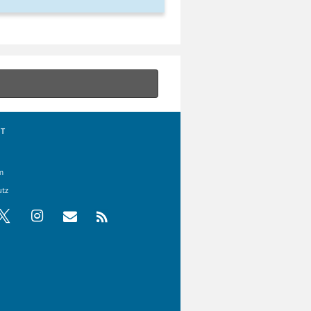
T
m
utz