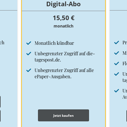
Digital-Abo
15,50 €
monatlich
ch
Pr
Monatlich kündbar
Mi
Unbegrenzter Zugriff auf die-
tagespost.de.
Fl
Unbegrenzter Zugriff auf alle
Un
ePaper-Ausgaben.
ta
Un
A
Jetzt kaufen