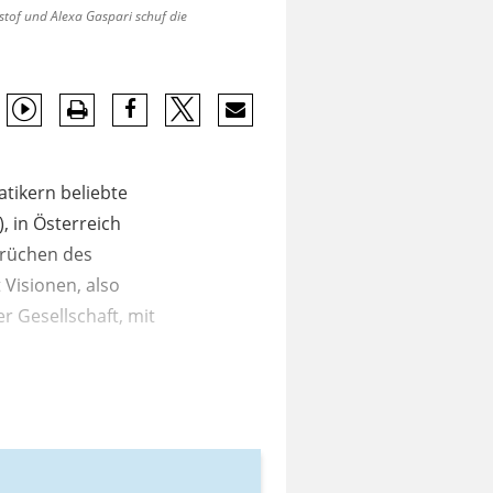
stof und Alexa Gaspari schuf die
tikern beliebte
 in Österreich
prüchen des
Visionen, also
r Gesellschaft, mit