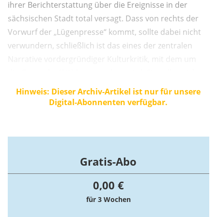
ihrer Berichterstattung über die Ereignisse in der
sächsischen Stadt total versagt. Dass von rechts der
Vorwurf der „Lügenpresse“ kommt, sollte dabei nicht
verwundern, schließlich ist das eines der zentralen
Narrative vordergründiger Kulturkritik, mit dem um
die Gunst der Wähler geworben wird. Sie sollen sich
betrogen fühlen, vom „bösen System“ in die Irre
Hinweis: Dieser Archiv-Artikel ist nur für unsere
geführt. Und die Rechte bietet sich sogleich als
Digital-Abonnenten verfügbar.
rettendes Ufer an, das der ...
Gratis-Abo
0,00 €
für 3 Wochen