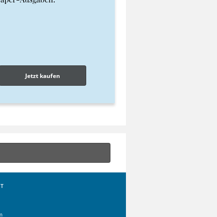
Jetzt kaufen
T
m