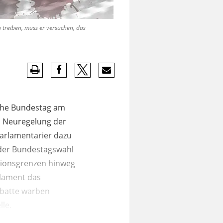
 treiben, muss er versuchen, das
sche Bundestag am
n Neuregelung der
 Parlamentarier dazu
 der Bundestagswahl
ktionsgrenzen hinweg
rlament das
ebatte warben
le.