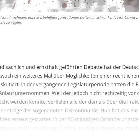
nicht hinnehmen, dass Sterbehilfeorganisationen weiterhin schrankenlos ihr Unwesen
wie zu regeln.
nd sachlich und ernsthaft geführten Debatte hat der Deut
woch ein weiteres Mal über Möglichkeiten einer rechtliche
diskutiert. In der vergangenen Legislaturperiode hatten die
Anlauf unternommen. Weil der jedoch nicht rechtzeitig vor
cht werden konnte, verfielen alle der damals über die Fra
nanträge der sogenannten Diskontinuität. Nun hat das Pa
ren erneut gestartet. In der 90-minütigen Orientierungsd
uppen um Unterstützung für ihre jeweiligen Regelungsmodel