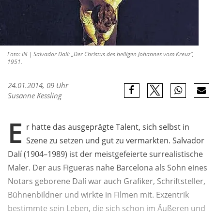
Foto: IN | Salvador Dalí: „Der Christus des heiligen Johannes vom Kreuz“,
1951.
24.01.2014, 09 Uhr
Susanne Kessling
E
r hatte das ausgeprägte Talent, sich selbst in
Szene zu setzen und gut zu vermarkten. Salvador
Dalí (1904–1989) ist der meistgefeierte surrealistische
Maler. Der aus Figueras nahe Barcelona als Sohn eines
Notars geborene Dalí war auch Grafiker, Schriftsteller,
Bühnenbildner und wirkte in Filmen mit. Exzentrik
bestimmte sein Leben, die sich schon im Äußeren und