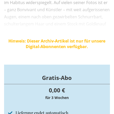
im Habitus widerspiegelt. Auf vielen seiner Fotos ist er
– ganz Bonvivant und Künstler – mit weit aufgerissenen
Augen, einem nach oben gezwirbelten Schnurrbart,
schulterlangem Haar und einem Stock mit Goldknauf
abgebildet.
Hinweis: Dieser Archiv-Artikel ist nur für unsere
Digital-Abonnenten verfügbar.
Gratis-Abo
0,00 €
für 3 Wochen
Lieferung endet automatisch