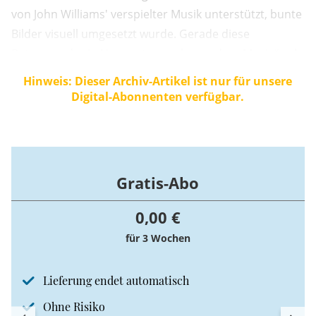
von John Williams' verspielter Musik unterstützt, bunte
Bilder visuell umgesetzt wurde. Gerade diese
Betonung der in Hogwarts zu erlernenden „Magie“ gab
in gewissen katholischen Kreisen Anlass zu der Sorge,
Hinweis: Dieser Archiv-Artikel ist nur für unsere
Harry Potter verführe spielerisch zur Magie und ...
Digital-Abonnenten verfügbar.
Gratis-Abo
0,00 €
für 3 Wochen
Lieferung endet automatisch
Ohne Risiko