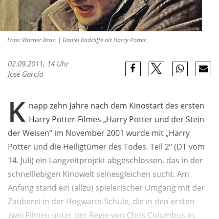
Foto: Warner Bros. | Daniel Radcliffe als Harry Potter.
02.09.2011, 14 Uhr
José García
K
napp zehn Jahre nach dem Kinostart des ersten
Harry Potter-Filmes „Harry Potter und der Stein
der Weisen“ im November 2001 wurde mit „Harry
Potter und die Heiligtümer des Todes. Teil 2“ (DT vom
14. Juli) ein Langzeitprojekt abgeschlossen, das in der
schnelllebigen Kinowelt seinesgleichen sucht. Am
Anfang stand ein (allzu) spielerischer Umgang mit der
Zauberei in der Hogwarts-Schule, die in den ersten
zwei Filmen unter der Regie von Chris Columbus in,