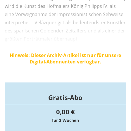
wird die Kunst des Hofmalers König Philipps IV. als
eine Vorwegnahme der impressionistischen Sehweise
interpretiert. Velázquez gilt als bedeutendster Künstler
des spanischen Goldenden Zeitalters und als einer der
größten Porträtmaler überhaupt.
Hinweis: Dieser Archiv-Artikel ist nur für unsere
Digital-Abonnenten verfügbar.
Gratis-Abo
0,00 €
für 3 Wochen