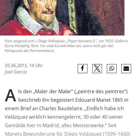
Foto: pixgood.com | Diego Velázquez: „Papst Innozenz X.“, um 1650; Galleria
Doria-Pamphilj, Rom. Für viele Kunstkritiker ein, wenn nicht gar der,
Höhepunkt der Porträtmalerei.
05.06.2015, 14 Uhr
José García
A
ls den „Maler der Maler“ („peintre des peintres“)
beschrieb ihn begeistert Edouard Manet 1865 in
einem Brief an Charles Baudelaire. „Endlich habe ich
Velázquez wirklich kennengelernt, 30 oder 40 seiner
Gemälde hier in Madrid, alles Meisterwerke.“ Seit
Manets Bewunderung für Diego Velázquez (1599–1660)