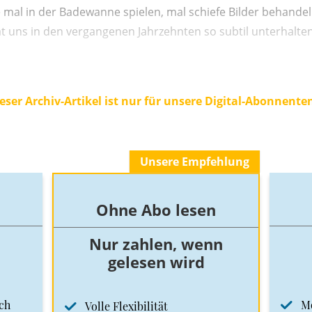
 mal in der Badewanne spielen, mal schiefe Bilder behande
 uns in den vergangenen Jahrzehnten so subtil unterhalten
eser Archiv-Artikel ist nur für unsere Digital-Abonnente
Unsere Empfehlung
Ohne Abo lesen
Nur zahlen, wenn
gelesen wird
ch
M
Volle Flexibilität