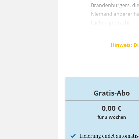
Brandenburgers, die
Niemand anderer hat
Lachen gebracht.
Hinweis: Di
Gratis-Abo
0,00 €
für 3 Wochen
Lieferung endet automatis