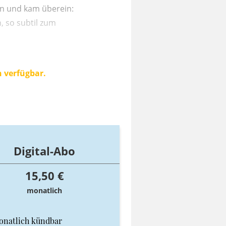
ln und kam überein:
, so subtil zum
n verfügbar.
Digital-Abo
15,50 €
monatlich
onatlich kündbar