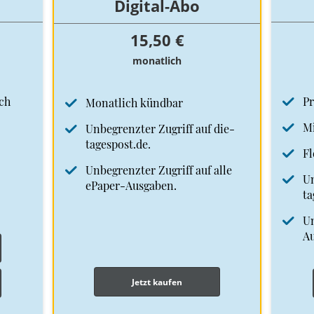
Digital-Abo
15,50 €
monatlich
ch
Pr
Monatlich kündbar
Mi
Unbegrenzter Zugriff auf die-
tagespost.de.
Fl
Unbegrenzter Zugriff auf alle
Un
ePaper-Ausgaben.
ta
Un
A
Jetzt kaufen