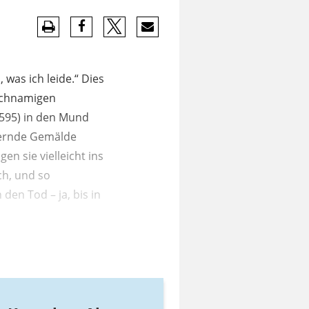
was ich leide.“ Dies
eichnamigen
1595) in den Mund
ternde Gemälde
en sie vielleicht ins
ch, und so
den Tod – ja, bis in