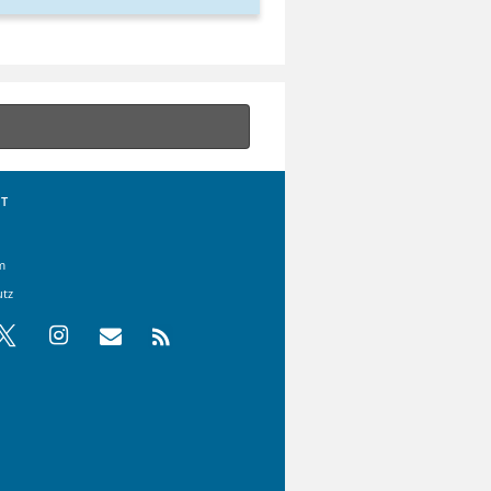
T
m
utz