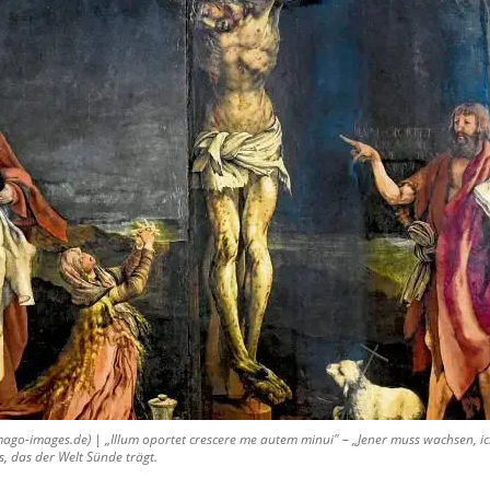
go-images.de) | „Illum oportet crescere me autem minui" – „Jener muss wachsen, ic
, das der Welt Sünde trägt.