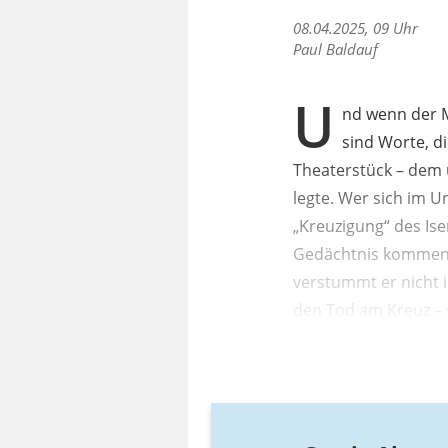
08.04.2025, 09 Uhr
Paul Baldauf
U
nd wenn der M
sind Worte, d
Theaterstück – dem 
legte. Wer sich im 
„Kreuzigung“ des Ise
Gedächtnis kommen. 
verstummt er nicht i
den Tod am Kreuz – s