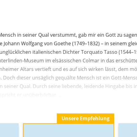
ensch in seiner Qual verstummt, gab mir ein Gott zu sagen, 
ie Johann Wolfgang von Goethe (1749–1832) – in seinem gl
unglücklichen italienischen Dichter Torquato Tasso (1544–
Unterlinden-Museum im elsässischen Colmar in das erschüt
nheimer Altars vertieft und es auf sich wirken lässt, dem mög
Doch dieser unsäglich gequälte Mensch ist ein Gott-Mens
n seiner Qual. Durch seine liebende, leidende Hingabe bis in 
pricht er unüberhörbar ...
Unsere Empfehlung