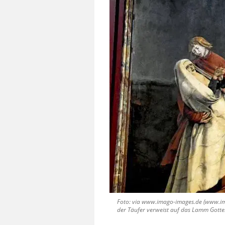
Foto: via www.imago-images.de (www.ima
der Täufer verweist auf das Lamm Gottes