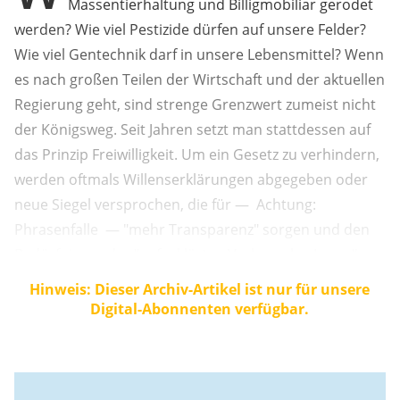
Massentierhaltung und Billigmobiliar gerodet
werden? Wie viel Pestizide dürfen auf unsere Felder?
Wie viel Gentechnik darf in unsere Lebensmittel? Wenn
es nach großen Teilen der Wirtschaft und der aktuellen
Regierung geht, sind strenge Grenzwert zumeist nicht
der Königsweg. Seit Jahren setzt man stattdessen auf
das Prinzip Freiwilligkeit. Um ein Gesetz zu verhindern,
werden oftmals Willenserklärungen abgegeben oder
neue Siegel versprochen, die für — Achtung:
Phrasenfalle — "mehr Transparenz" sorgen und den
Bedürfnissen der "aufgeklärten VerbraucherInnen"
Rechnung tragen sollen. Die Autonomie des Einzelnen
Hinweis: Dieser Archiv-Artikel ist nur für unsere
tut dem Ökosystem nicht gut Wäre diese Strategie, die
Digital-Abonnenten verfügbar.
im Übrigen auch bei der ...