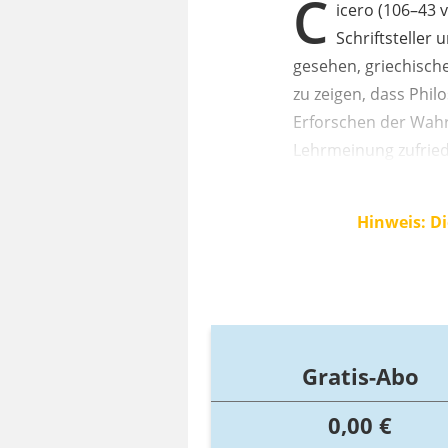
C
icero (106–43 v
Schriftsteller
gesehen, griechische
zu zeigen, dass Phi
Erforschen der Wahrh
Lehrmeinung zufried
Hinweis: Di
Gratis-Abo
0,00 €