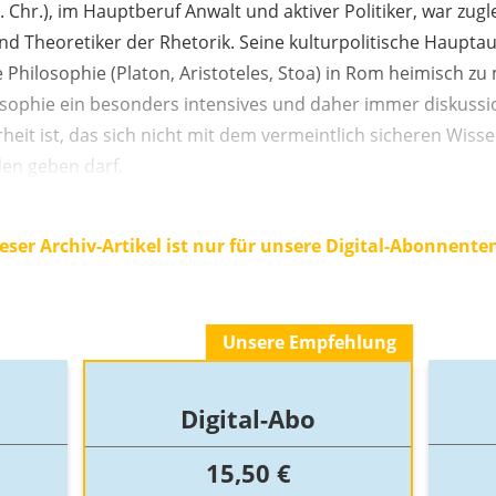
. Chr.), im Hauptberuf Anwalt und aktiver Politiker, war zug
 und Theoretiker der Rhetorik. Seine kulturpolitische Haupta
 Philosophie (Platon, Aristoteles, Stoa) in Rom heimisch z
losophie ein besonders intensives und daher immer diskuss
eit ist, das sich nicht mit dem vermeintlich sicheren Wis
en geben darf.
eser Archiv-Artikel ist nur für unsere Digital-Abonnente
Unsere Empfehlung
Digital-Abo
15,50 €