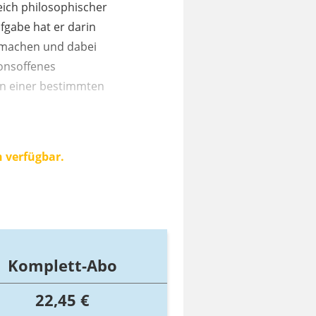
leich philosophischer
ufgabe hat er darin
u machen und dabei
ionsoffenes
sen einer bestimmten
n verfügbar.
Komplett-Abo
22,45 €