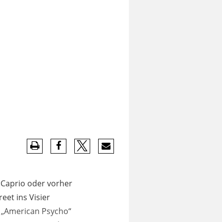
DiCaprio oder vorher
eet ins Visier
n „American Psycho“