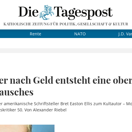
KATHOLISCHE ZEITUNG FÜR POLITIK, GESELLSCHAFT & KULTUR
Rente
NATO
J.D. Va
er nach Geld entsteht eine ober
Rausches
r amerikanische Schriftsteller Bret Easton Ellis zum Kultautor – M
skritiker 50. Von Alexander Riebel