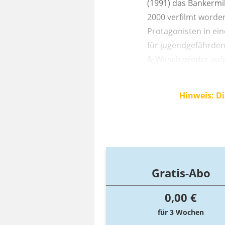
(1991) das Bankermil
2000 verfilmt worden
Protagonisten in ei
für jugendgefährden
& Witsch wieder au
Hinweis: Di
Gratis-Abo
0,00 €
für 3 Wochen