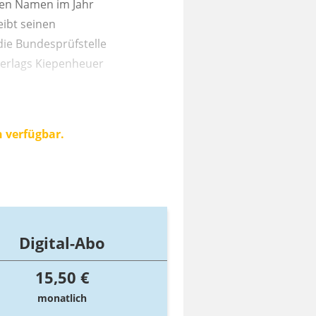
chen Namen im Jahr
eibt seinen
die Bundesprüfstelle
Verlags Kiepenheuer
n verfügbar.
Digital-Abo
15,50 €
monatlich