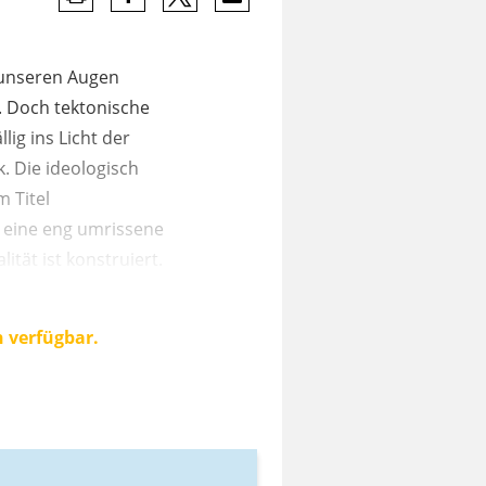
r unseren Augen
. Doch tektonische
ig ins Licht der
. Die ideologisch
 Titel
m eine eng umrissene
tät ist konstruiert.
n verfügbar.