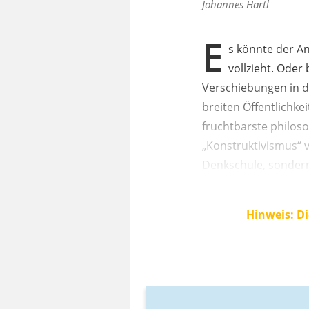
Johannes Hartl
E
s könnte der An
vollzieht. Ode
Verschiebungen in de
breiten Öffentlichke
fruchtbarste philos
„Konstruktivismus“ 
Denkschule, sondern
Hinweis: Di