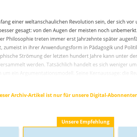
fang einer weltanschaulichen Revolution sein, der sich vo
r besser gesagt: von den Augen der meisten noch unbemerkt
r Philosophie treten immer erst Jahrzehnte später augenfäll
it, zumeist in ihrer Anwendungsform in Pädagogik und Politik
ophische Strömung der letzten hundert Jahre kann unter dem
versammelt werden. Tatsächlich handelt es sich weniger u
 um ein Argumentationsmodell. Seine Kernaussage: die Reali
eser Archiv-Artikel ist nur für unsere Digital-Abonnente
Unsere Empfehlung