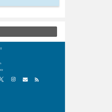
T
m
utz