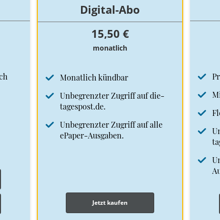
Digital-Abo
15,50 €
monatlich
ch
Pr
Monatlich kündbar
Mi
Unbegrenzter Zugriff auf die-
tagespost.de.
Fl
Unbegrenzter Zugriff auf alle
Un
ePaper-Ausgaben.
ta
Un
A
Jetzt kaufen