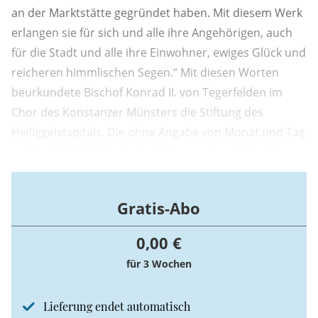
an der Marktstätte gegründet haben. Mit diesem Werk
erlangen sie für sich und alle ihre Angehörigen, auch
für die Stadt und alle ihre Einwohner, ewiges Glück und
reicheren himmlischen Segen.“ Mit diesen Worten
beurkundete Bischof Konrad II. von Tegerfelden im
Chor des Konstanzer Münsters die Stiftung des
Heiliggeistspitals. Die ohne Angabe von Monat und Tag
auf das Jahr 1225 datierte Stiftungsurkunde liegt im
Stadtarchiv von Konstanz.
Gratis-Abo
0,00 €
für 3 Wochen
Lieferung endet automatisch