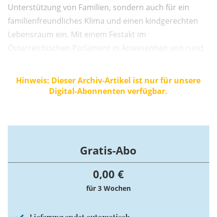
Unterstützung von Familien, sondern auch für ein
familienfreundliches Klima und einen kindgerechten
Lebensraum ein. Mit einem Festakt im
Österreichischen Parlament in Anwesenheit von rund
zweihundert Wegbegleitern feierte der Katholische
Familienverband Österreich nun seinen siebzigsten
Hinweis: Dieser Archiv-Artikel ist nur für unsere
Geburtstag.
Digital-Abonnenten verfügbar.
Gratis-Abo
0,00 €
für 3 Wochen