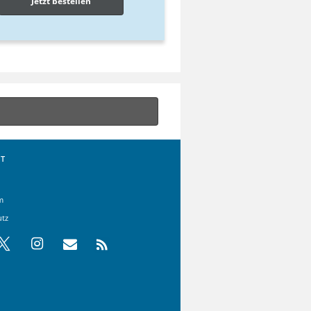
Jetzt bestellen
T
m
utz