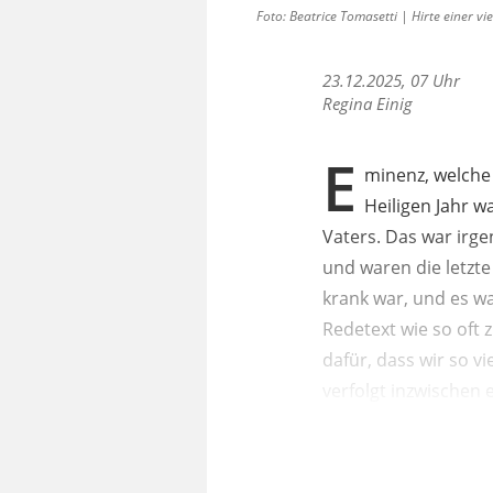
Foto: Beatrice Tomasetti | Hirte einer v
23.12.2025, 07 Uhr
Regina Einig
E
minenz, welche
Heiligen Jahr w
Vaters. Das war irg
und waren die letzte
krank war, und es w
Redetext wie so oft 
dafür, dass wir so v
verfolgt inzwischen e