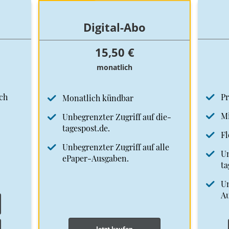
Digital-Abo
15,50 €
monatlich
ch
Pr
Monatlich kündbar
Mi
Unbegrenzter Zugriff auf die-
tagespost.de.
Fl
Unbegrenzter Zugriff auf alle
Un
ePaper-Ausgaben.
ta
Un
A
Jetzt kaufen