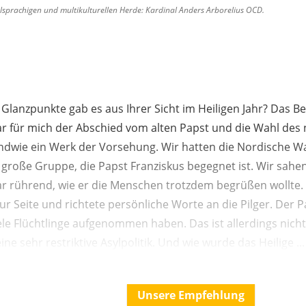
ielsprachigen und multikulturellen Herde: Kardinal Anders Arborelius OCD.
 Glanzpunkte gab es aus Ihrer Sicht im Heiligen Jahr? Das 
ar für mich der Abschied vom alten Papst und die Wahl des
endwie ein Werk der Vorsehung. Wir hatten die Nordische W
 große Gruppe, die Papst Franziskus begegnet ist. Wir sahen
ar rührend, wie er die Menschen trotzdem begrüßen wollte. 
zur Seite und richtete persönliche Worte an die Pilger. Der 
iele Flüchtlinge aufgenommen haben. Das ist allerdings nic
ine sehr restriktive Asylpolitik. Und wie wurde das Heilige ...
Unsere Empfehlung