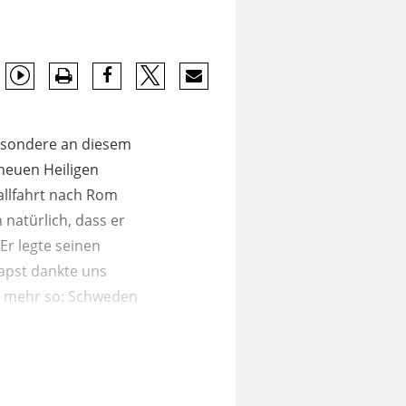
Besondere an diesem
 neuen Heiligen
allfahrt nach Rom
 natürlich, dass er
Er legte seinen
Papst dankte uns
ht mehr so: Schweden