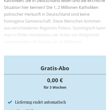
Katholiken, die in Deutschland leben und die kirchliche
Situation hier kennen? Die 1, 2 Millionen Katholiken
polnischer Herkunft in Deutschland sind keine
homogene Gemeinschaft. Diese Menschen kommen
aus verschiedenen Regionen Polens. Soziologisch kann
man in Polen mindestens vier Arten von Religiosität
unterscheiden. Im Süden, wo es blühende
akademische Zentren gibt, insbesondere die
Jagiellonen-Universität in Krakau, hat die Religiosität
eine tiefe intellektuelle Grundlage. Im Osten gibt es
Gratis-Abo
einen starken orthodoxen Einfluss, und die ...
0,00 €
für 3 Wochen
Lieferung endet automatisch