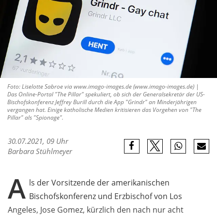
Foto: Liselotte Sabroe via www.imago-images.de (www.imago-images.de) |
Das Online-Portal "The Pillar" spekuliert, ob sich der Generalsekretär der US-
Bischofskonferenz Jeffrey Burill durch die App "Grindr" an Minderjährigen
vergangen hat. Einige katholische Medien kritisieren das Vorgehen von "The
Pillar" als "Spionage".
30.07.2021, 09 Uhr
Barbara Stühlmeyer
A
ls der Vorsitzende der amerikanischen
Bischofskonferenz und Erzbischof von Los
Angeles, Jose Gomez, kürzlich den nach nur acht