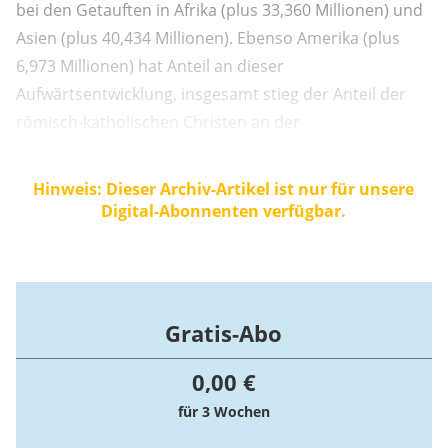
bei den Getauften in Afrika (plus 33,360 Millionen) und
Asien (plus 40,434 Millionen). Ebenso Amerika (plus
6,973 Millionen) hat Anteil an dieser
Aufwärtsentwicklung, insgesamt stieg der Anteil der
römisch-katholischen Christen an der
Weltbevölkerung damit erneut leicht auf 17,7 Prozent.
Hinweis: Dieser Archiv-Artikel ist nur für unsere
Digital-Abonnenten verfügbar.
Gratis-Abo
0,00 €
für 3 Wochen