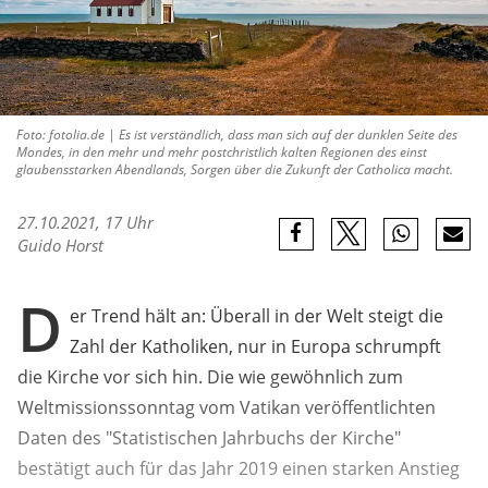
Foto: fotolia.de | Es ist verständlich, dass man sich auf der dunklen Seite des
Mondes, in den mehr und mehr postchristlich kalten Regionen des einst
glaubensstarken Abendlands, Sorgen über die Zukunft der Catholica macht.
27.10.2021, 17 Uhr
Guido Horst
D
er Trend hält an: Überall in der Welt steigt die
Zahl der Katholiken, nur in Europa schrumpft
die Kirche vor sich hin. Die wie gewöhnlich zum
Weltmissionssonntag vom Vatikan veröffentlichten
Daten des "Statistischen Jahrbuchs der Kirche"
bestätigt auch für das Jahr 2019 einen starken Anstieg