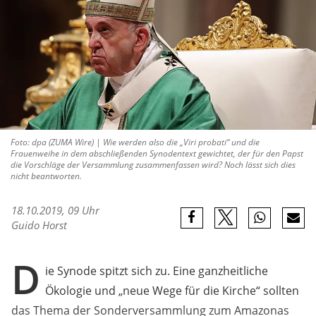
Foto: dpa (ZUMA Wire) | Wie werden also die „Viri probati“ und die
Frauenweihe in dem abschließenden Synodentext gewichtet, der für den Papst
die Vorschläge der Versammlung zusammenfassen wird? Noch lässt sich dies
nicht beantworten.
18.10.2019, 09 Uhr
Guido Horst
D
ie Synode spitzt sich zu. Eine ganzheitliche
Ökologie und „neue Wege für die Kirche“ sollten
das Thema der Sonderversammlung zum Amazonas