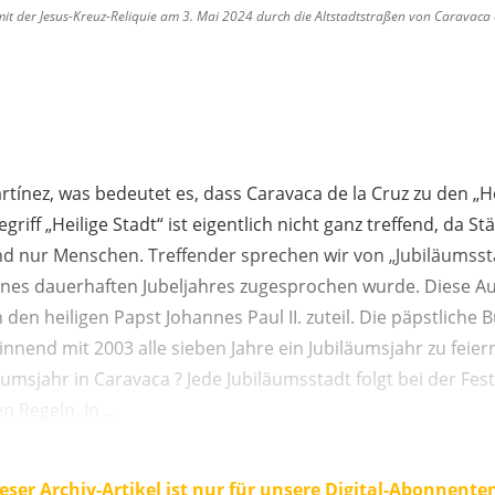
it der Jesus-Kreuz-Reliquie am 3. Mai 2024 durch die Altstadtstraßen von Caravaca d
rtínez, was bedeutet es, dass Caravaca de la Cruz zu den „H
griff „Heilige Stadt“ ist eigentlich nicht ganz treffend, da St
 sind nur Menschen. Treffender sprechen wir von „Jubiläumsst
eines dauerhaften Jubeljahres zugesprochen wurde. Diese 
den heiligen Papst Johannes Paul II. zuteil. Die päpstliche 
innend mit 2003 alle sieben Jahre ein Jubiläumsjahr zu feier
msjahr in Caravaca ? Jede Jubiläumsstadt folgt bei der Fes
n Regeln. In ...
eser Archiv-Artikel ist nur für unsere Digital-Abonnente