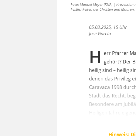
Foto: Manuel Meyer (KNA) | Prozession m
Festlichkeiten der Christen und Mauren.
05.03.2025, 15 Uhr
José García
H
err Pfarrer Ma
gehört? Der Be
heilig sind – heilig
denen das Privileg 
Caravaca 1998 durch 
Stadt das Recht, beg
Besondere am Jubiläu
Heiligen Jahre eigene
Hinweis: Di