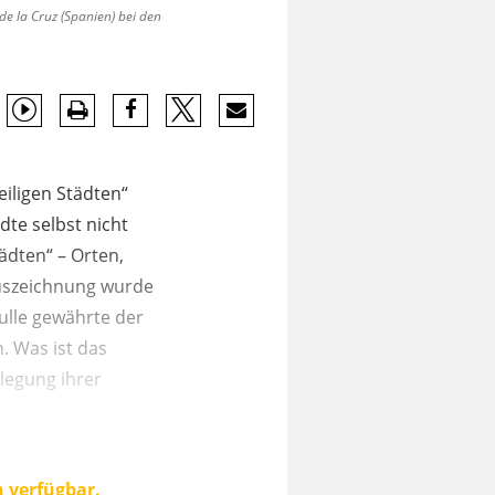
e la Cruz (Spanien) bei den
eiligen Städten“
ädte selbst nicht
ädten“ – Orten,
Auszeichnung wurde
Bulle gewährte der
n. Was ist das
tlegung ihrer
n verfügbar.