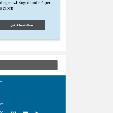
begrenzt Zugriff auf ePaper-
usgaben
Jetzt bestellen
T
m
utz