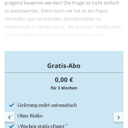
prägend bewertet werden? Die Frage ist nicht einfach
zu beantworten. Denn noch nie hat es ein Papst
dermaßen gut verstanden, die Leitmedien so
meisterhaft zu führen wie er. Mit privaten Telefonaten,
mit Auftritten im italienischen Fernsehen und
persönlich gewährten Interviews.
Gratis-Abo
0,00 €
für 3 Wochen
Lieferung endet automatisch
Ohne Risiko
*
3 Wochen gratis ePaper