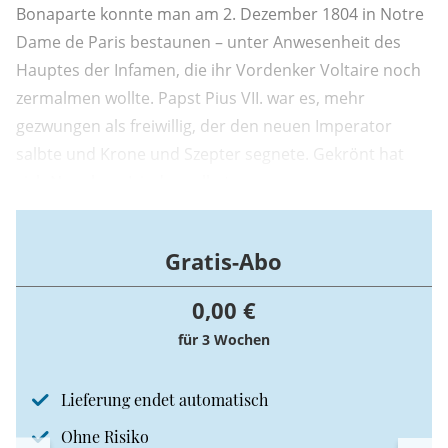
Bonaparte konnte man am 2. Dezember 1804 in Notre
Dame de Paris bestaunen – unter Anwesenheit des
Hauptes der Infamen, die ihr Vordenker Voltaire noch
zermalmen wollte. Papst Pius VII. war es, mehr
gezwungen als freiwillig, der den neuen Imperator
salbte und Krone und Szepter segnete. Gekrönt hat
sich Napoleon I. indes selbst.
Gratis-Abo
0,00 €
für 3 Wochen
Lieferung endet automatisch
Ohne Risiko