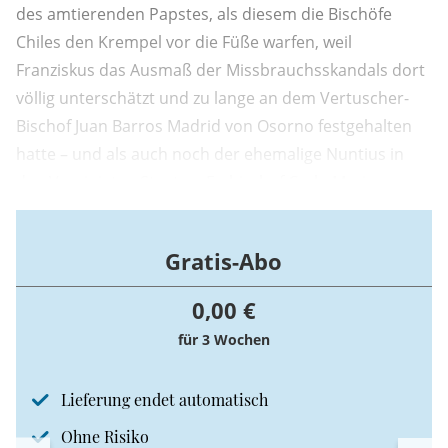
des amtierenden Papstes, als diesem die Bischöfe
Chiles den Krempel vor die Füße warfen, weil
Franziskus das Ausmaß der Missbrauchsskandals dort
völlig unterschätzt und zu lange an dem Vertuscher-
Bischof Juan Barros Madrid von Osorno festgehalten
hatte – und als auch noch der ehemalige Nuntius in
den Vereinigten Staaten, Erzbischof Carlo Maria
Viganò, seinen Feldzug gegen den Papst begann.
Gratis-Abo
0,00 €
für 3 Wochen
Lieferung endet automatisch
Ohne Risiko